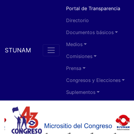
Portal de Transparencia
Directorio
Documentos básicos
Medios
STUNAM
Comisiones
Prensa
Congresos y Elecciones
Suplementos
Previous
Next