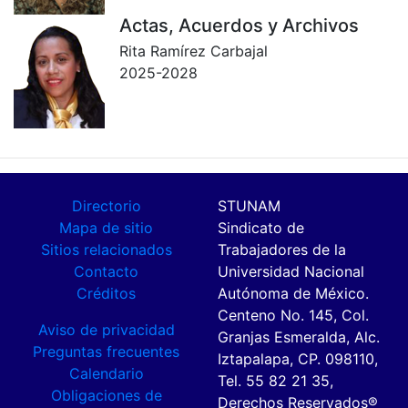
Actas, Acuerdos y Archivos
Rita Ramírez Carbajal
2025-2028
Directorio
STUNAM
Mapa de sitio
Sindicato de
Sitios relacionados
Trabajadores de la
Contacto
Universidad Nacional
Créditos
Autónoma de México.
Centeno No. 145, Col.
Aviso de privacidad
Granjas Esmeralda, Alc.
Preguntas frecuentes
Iztapalapa, CP. 098110,
Calendario
Tel. 55 82 21 35,
Obligaciones de
Derechos Reservados®