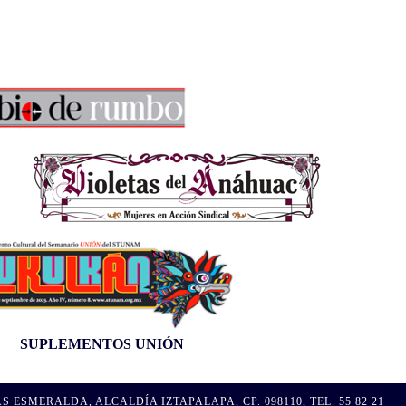
SUPLEMENTOS UNIÓN
MERALDA, ALCALDÍA IZTAPALAPA, CP. 098110, TEL. 55 82 21