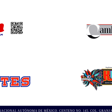
CIONAL AUTÓNOMA DE MÉXICO. CENTENO NO. 145, COL. GRANJAS ES