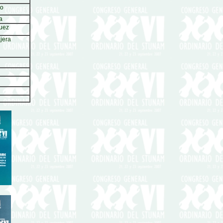
so
a
guez
jera