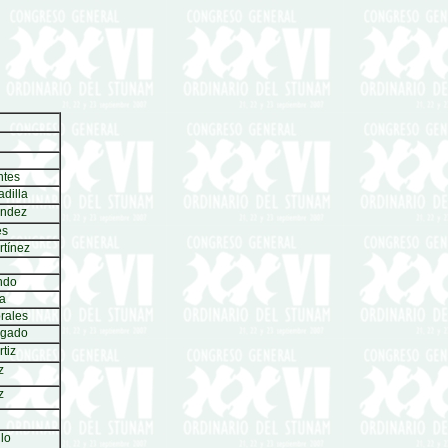
ntes
adilla
éndez
es
rtínez
ndo
a
rales
lgado
tiz
z
z
lo