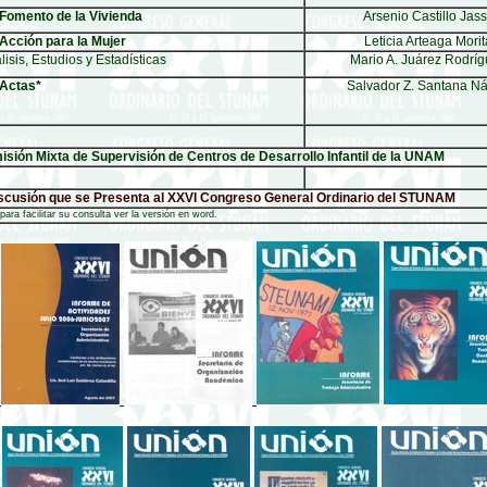
 Fomento de la Vivienda
Arsenio Castillo Jas
 Acción para la Mujer
Leticia Arteaga Morit
lisis, Estudios y Estadísticas
Mario A. Juárez Rodrí
 Actas*
Salvador Z. Santana Ná
isión Mixta de Supervisión de Centros de Desarrollo Infantil de la UNAM
cusión que se Presenta al XXVI Congreso General Ordinario del STUNAM
a facilitar su consulta ver la versión en word.