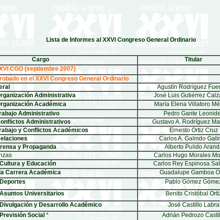
Lista de Informes al XXVI Congreso General Ordinario
Cargo
Titular
XXVI CGO (septiembre 2007)
robado en el XXVI Congreso General Ordinario
eral
Agustín Rodríguez Fue
Organización Administrativa
José Luis Gutiérrez Calz
 Organización Académica
María Elena Villatoro M
rabajo Administrativo
Pedro Gante Leonid
Conflictos Administrativos
Gustavo A. Rodríguez Ma
Trabajo y Conflictos Académicos
Ernesto Ortiz Cruz
Relaciones
Carlos A. Galindo Gali
 Prensa y Propaganda
Alberto Pulido Arand
anzas
Carlos Hugo Morales Mo
 Cultura y Educación
Carlos Rey Espinosa Sa
 la Carrera Académica
Guadalupe Gamboa Or
 Deportes
Pablo Gómez Góme
 Asuntos Universitarios
Benito Cristóbal Orti
 Divulgación y Desarrollo Académico
José Castillo Labra
 Previsión Social
*
Adrián Pedrozo Castil