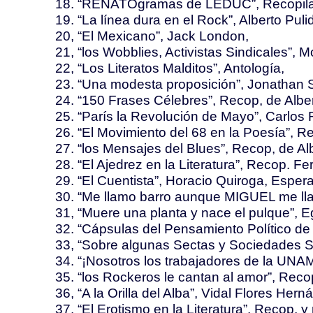
18. “RENATOgramas de LEDUC”, Recopila
19. “La línea dura en el Rock”, Alberto Puli
20, “El Mexicano”, Jack London,
21, “los Wobblies, Activistas Sindicales”, M
22, “Los Literatos Malditos”, Antología,
23. “Una modesta proposición”, Jonathan S
24. “150 Frases Célebres”, Recop, de Alber
25. “París la Revolución de Mayo”, Carlos 
26. “El Movimiento del 68 en la Poesía”, Re
27. “los Mensajes del Blues”, Recop, de Alb
28. “El Ajedrez en la Literatura”, Recop. F
29. “El Cuentista”, Horacio Quiroga, Espe
30. “Me llamo barro aunque MIGUEL me ll
31, “Muere una planta y nace el pulque”, E
32. “Cápsulas del Pensamiento Político de 
33, “Sobre algunas Sectas y Sociedades S
34. “¡Nosotros los trabajadores de la UNAM
35. “los Rockeros le cantan al amor”, Recop
36, “A la Orilla del Alba”, Vidal Flores Hern
37. “El Erotismo en la Literatura”, Recop, y